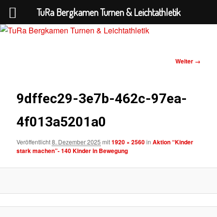
TuRa Bergkamen Turnen & Leichtathletik
Bilder-
Weiter →
TuRa Bergkamen Turnen &
Navigation
Leichtathletik
9dffec29-3e7b-462c-97ea-
4f013a5201a0
Veröffentlicht
8. Dezember 2025
mit
1920 × 2560
in
Aktion “Kinder
stark machen”- 140 Kinder in Bewegung