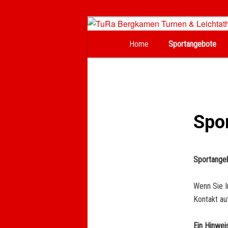
Hauptmenü
Zum
Home
Sportangebote
TuRa Bergkame
Inhalt
wechseln
Spo
Sportange
Wenn Sie I
Kontakt au
Ein Hinweis