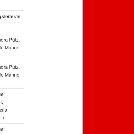
leiter/in
dra Pütz,
ie Mannel
dra Pütz,
ie Mannel
ie
l,
asia
nn
ie