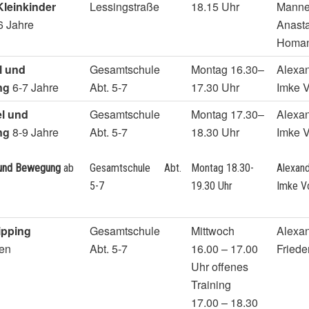
Kleinkinder
Lessingstraße
18.15 Uhr
Manne
 6 Jahre
Anast
Homa
l und
Gesamtschule
Montag 16.30–
Alexan
ng
6-7 Jahre
Abt. 5-7
17.30 Uhr
Imke V
el und
Gesamtschule
Montag 17.30–
Alexan
ng
8-9 Jahre
Abt. 5-7
18.30 Uhr
Imke V
l und Bewegung
ab
Gesamtschule Abt.
Montag 18.30-
Alexand
5-7
19.30 Uhr
Imke V
ipping
Gesamtschule
Mittwoch
Alexan
ren
Abt. 5-7
16.00 – 17.00
Friede
Uhr offenes
Training
17.00 – 18.30