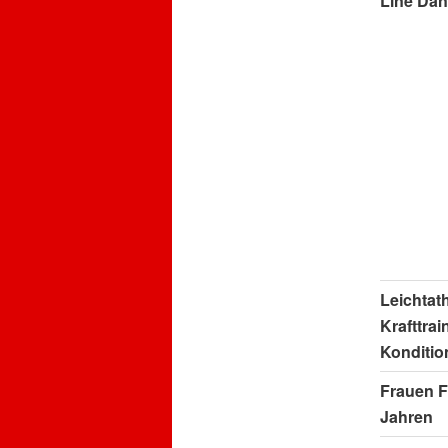
Line Da
Leichtath
Krafttrai
Konditio
Frauen F
Jahren