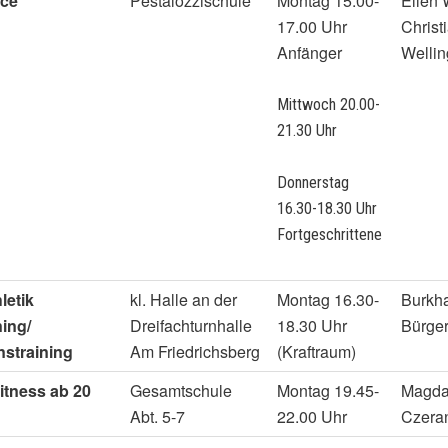
nce
Pestalozzischule
Montag 15.00-
Ellen 
17.00 Uhr
Christ
Anfänger
Wellin
Mittwoch 20.00-
21.30 Uhr
Donnerstag
16.30-18.30 Uhr
Fortgeschrittene
letik
kl. Halle an der
Montag 16.30-
Burkh
ning/
Dreifachturnhalle
18.30 Uhr
Bürge
nstraining
Am Friedrichsberg
(Kraftraum)
itness
ab 20
Gesamtschule
Montag 19.45-
Magda
Abt. 5-7
22.00 Uhr
Czera