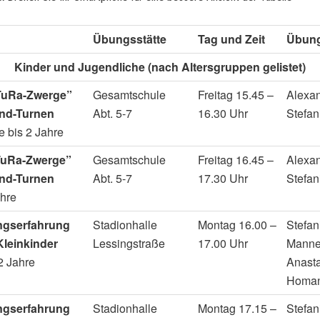
Übungsstätte
Tag und Zeit
Übungs
Kinder und Jugendliche (nach Altersgruppen gelistet)
TuRa-Zwerge”
Gesamtschule
Freitag 15.45 –
Alexan
ind-Turnen
Abt. 5-7
16.30 Uhr
Stefan
 bis 2 Jahre
TuRa-Zwerge”
Gesamtschule
Freitag 16.45 –
Alexan
ind-Turnen
Abt. 5-7
17.30 Uhr
Stefan
ahre
gserfahrung
Stadionhalle
Montag 16.00 –
Stefan
Kleinkinder
Lessingstraße
17.00 Uhr
Manne
/2 Jahre
Anast
Homa
gserfahrung
Stadionhalle
Montag 17.15 –
Stefan