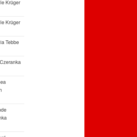
le Krüger
le Krüger
ia Tebbe
 Czeranka
hea
h
nde
nka