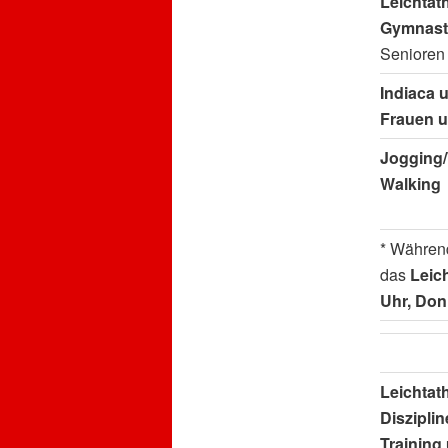
Leichtath
Gymnasti
Senioren
Indiaca 
Frauen 
Jogging/
Walking
* Während
das
Leich
Uhr, Don
Leichtat
Diszipli
Trainin