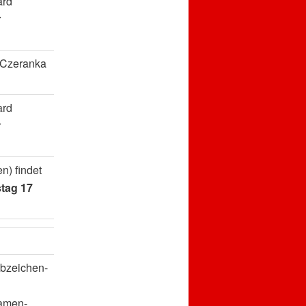
ard
r
 Czeranka
ard
r
n) findet
tag 17
bzeichen-
amen-