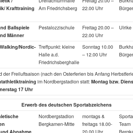
letik /
Dreifachturnhalle
Freitag 20.00 –
Burkh
k/ Krafttraining
Am Friedrichsberg
22.00 Uhr
Bürge
und Ballspiele
Pestalozzischule
Freitag 20.00 –
Ulrike
und Männer
22.00 Uhr
Walking/Nordic-
Treffpunkt: kleine
Sonntag 10.00
Burkh
Halle a.d.
– 12.00 Uhr
Bürge
Friedrichsberghalle
 der Freiluftsaison (nach den Osterferien bis Anfang Herbstferie
tathletiktraining
im Nordbergstadion statt:
Montag bzw. Diens
nerstag 17 Uhr
Erwerb des deutschen Sportabzeichens
hletische
Nordbergstadion
montags &
Sporta
nen
Bergkamen-Mitte
freitags 18.00-
Team
g und Abnahme
20.00 Uhr
Bergk