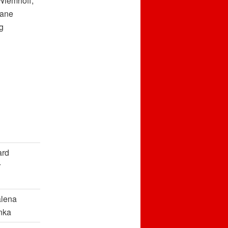
Wiemhoff,
iane
g
ard
r
lena
nka