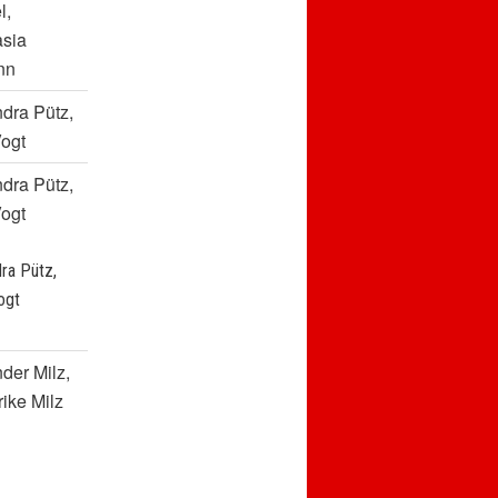
l,
asia
nn
dra Pütz,
ogt
dra Pütz,
ogt
ra Pütz,
ogt
der Milz,
rike Milz