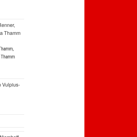
Renner,
la Thamm
 Thamm,
a Thamm
n Vulpius-