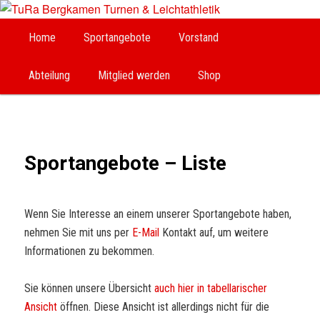
Hauptmenü
Zum
Home
Sportangebote
Vorstand
TuRa Bergkamen Turnen &
Inhalt
Abteilung
Mitglied werden
Shop
Leichtathletik
wechseln
Sportangebote – Liste
Wenn Sie Interesse an einem unserer Sportangebote haben,
nehmen Sie mit uns per
E-Mail
Kontakt auf, um weitere
Informationen zu bekommen.
Sie können unsere Übersicht
auch hier in tabellarischer
Ansicht
öffnen. Diese Ansicht ist allerdings nicht für die