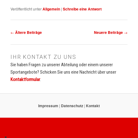
Veröffentlicht unter
Allgemein
|
Schreibe eine Antwort
Beitrags-
←
Ältere Beiträge
Neuere Beiträge
→
Navigation
IHR KONTAKT ZU UNS
Sie haben Fragen zu unserer Abteilung oder einem unserer
Sportangebote? Schicken Sie uns eine Nachricht über unser
Kontaktformular
.
Impressum
|
Datenschutz
|
Kontakt
TuRa Bergkamen Turnen & Leichtathletik
Sportangebote