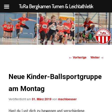
TuRa Bergkamen Turnen & Leichtathletik
TuRa Bergkamen Turnen &
Leichtathletik
Beitrags-
←
Vorherige
Weiter
→
Navigation
Neue Kinder-Ballsportgruppe
am Montag
Veröffentlicht am
31. März 2019
von
mschloesser
Hast du Lust dich zu bewegen und verschiedene