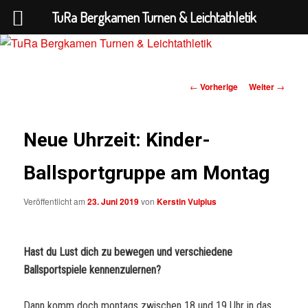
TuRa Bergkamen Turnen & Leichtathletik
Beitrags-
←
Vorherige
Weiter
→
TuRa Bergkamen Turnen &
Navigation
Leichtathletik
Neue Uhrzeit: Kinder-
Ballsportgruppe am Montag
Veröffentlicht am
23. Juni 2019
von
Kerstin Vulpius
Hast du Lust dich zu bewegen und verschiedene
Ballsportspiele kennenzulernen?
Dann komm doch montags zwischen 18 und 19 Uhr in das