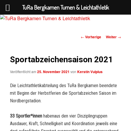
TuRa Bergkamen Turnen & Leichtathletik
Beitrags-
←
Vorherige
Weiter
→
TuRa Bergkamen Turnen &
Navigation
Leichtathletik
Sportabzeichensaison 2021
Veröffentlicht am
25. November 2021
von
Kerstin Vulpius
Die Leichtathletikabteilung des TuRa Bergkamen beendete
mit Beginn der Herbstferien die Sportabzeichen Saison im
Nordbergstadion.
33 Sportler*innen
habenaus den vier Disziplingruppen
Ausdauer, Kraft, Schnelligkeit und Koordination jeweils eine