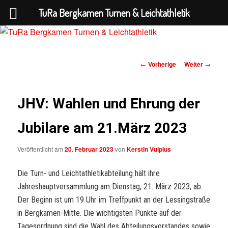
TuRa Bergkamen Turnen & Leichtathletik
Beitrags-
←
Vorherige
Weiter
→
TuRa Bergkamen Turnen &
Navigation
Leichtathletik
JHV: Wahlen und Ehrung der
Jubilare am 21.März 2023
Veröffentlicht am
20. Februar 2023
von
Kerstin Vulpius
Die Turn- und Leichtathletikabteilung hält ihre
Jahreshauptversammlung am Dienstag, 21. März 2023, ab.
Der Beginn ist um 19 Uhr im Treffpunkt an der Lessingstraße
in Bergkamen-Mitte. Die wichtigsten Punkte auf der
Tagesordnung sind die Wahl des Abteilungsvorstandes sowie