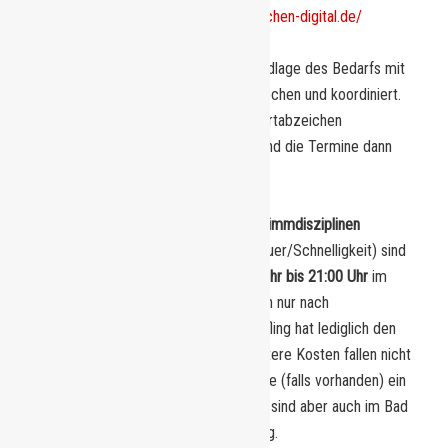
bereits unter
https://www.sportabzeichen-digital.de/
Fahrradfahr-Termine
werden auf Grundlage des Bedarfs mit
den Sportlerinnen/Sportlern abgesprochen und koordiniert.
Damit auch weitere interessierte Sportabzeichen
Absolventen hinzukommen können, sind die Termine dann
rechtzeitig veröffentlicht
Die Abnahmemöglichkeiten der
Schwimmdisziplinen
(Schwimmfertigkeitsnachweis/Ausdauer/Schnelligkeit) sind
generell
immer dienstags von 19:00 Uhr bis 21:00 Uhr
im
Hallenbad Bergkamen möglich, jedoch nur nach
telefonischer Voranmeldung. Der Prüfling hat lediglich den
normalen Eintrittspreis zu zahlen, weitere Kosten fallen nicht
an. Mitzubringen ist der Ausweis sowie (falls vorhanden) ein
Formular für die Abnahme. Ansonsten sind aber auch im Bad
Kopien des Prüfungsformulars vorrätig.