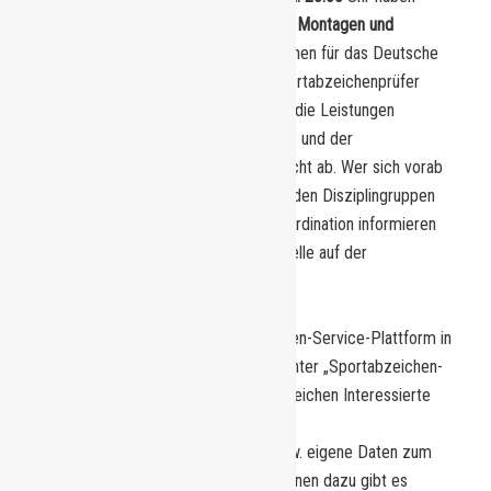
interessierte Sportler dann jeweils an
Montagen und
Freitagen
die Möglichkeit, die Disziplinen für das Deutsche
Sportabzeichen zu trainieren. Die Sportabzeichenprüfer
stehen mit Rat zur Seite und nehmen die Leistungen
entsprechend des Leistungskataloges und der
Spezifikationen für Alter und Geschlecht ab. Wer sich vorab
über die verschiedenen Übungen aus den Disziplingruppen
Ausdauer, Kraft, Schnelligkeit und Koordination informieren
möchte, kann die entsprechende Tabelle auf der
Internetseite des DOSB finden.
Zurzeit ist eine digitale Sportabzeichen-Service-Plattform in
Arbeit. Sie soll am 04.März starten. Unter „Sportabzeichen-
digital“ kann zukünftig jeder Sportabzeichen Interessierte
dort einen Account anlegen und seine
Leistungsanforderungen einsehen bzw. eigene Daten zum
Sportabzeichen verwalten. Informationen dazu gibt es