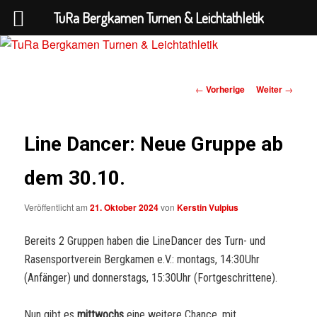
TuRa Bergkamen Turnen & Leichtathletik
Beitrags-
←
Vorherige
Weiter
→
TuRa Bergkamen Turnen &
Navigation
Leichtathletik
Line Dancer: Neue Gruppe ab
dem 30.10.
Veröffentlicht am
21. Oktober 2024
von
Kerstin Vulpius
Bereits 2 Gruppen haben die LineDancer des Turn- und
Rasensportverein Bergkamen e.V.: montags, 14:30Uhr
(Anfänger) und donnerstags, 15:30Uhr (Fortgeschrittene).
Nun gibt es
mittwochs
eine weitere Chance, mit